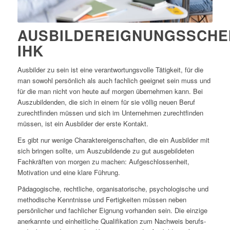
AUSBILDEREIGNUNGSSCHE
IHK
Ausbilder
zu
sein
ist
eine
verantwortungsvolle
Tätigkeit,
für
die
man
sowohl
persönlich
als
auch
fachlich
geeignet
sein
muss
und
für
die
man
nicht
von
heute
auf
morgen
übernehmen
kann.
Bei
Auszubildenden,
die
sich
in
einem
für
sie
völlig
neuen
Beruf
zurechtfinden
müssen
und
sich
im
Unternehmen
zurechtfinden
müssen,
ist
ein
Ausbilder
der
erste
Kontakt.
Es
gibt
nur
wenige
Charaktereigenschaften,
die
ein
Ausbilder
mit
sich
bringen
sollte,
um
Auszubildende
zu
gut
ausgebildeten
Fachkräften
von
morgen
zu
machen:
Aufgeschlossenheit,
Motivation
und
eine
klare
Führung.
Pädagogische,
rechtliche,
organisatorische,
psychologische
und
methodische
Kenntnisse
und
Fertigkeiten
müssen
neben
persönlicher
und
fachlicher
Eignung
vorhanden
sein.
Die
einzige
anerkannte
und
einheitliche
Qualifikation
zum
Nachweis
berufs-