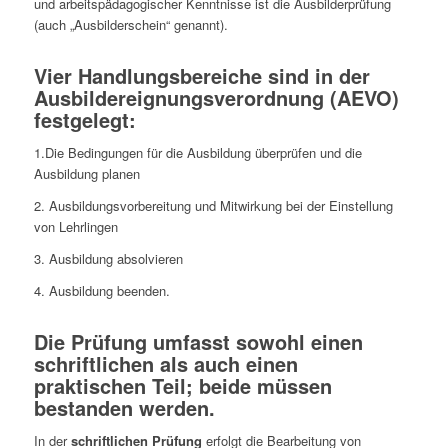
und
arbeitspädagogischer
Kenntnisse
ist
die
Ausbilderprüfung
(auch
„Ausbilderschein“
genannt).
Vier
Handlungsbereiche
sind
in
der
Ausbildereignungsverordnung
(AEVO)
festgelegt:
1.Die
Bedingungen
für
die
Ausbildung
überprüfen
und
die
Ausbildung
planen
2. Ausbildungsvorbereitung
und
Mitwirkung
bei
der
Einstellung
von
Lehrlingen
3. Ausbildung
absolvieren
4. Ausbildung beenden.
Die Prüfung umfasst sowohl einen
schriftlichen als auch einen
praktischen Teil; beide müssen
bestanden werden.
In der
schriftlichen Prüfung
erfolgt die Bearbeitung von